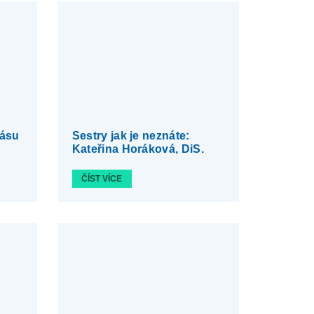
rásu
Sestry jak je neznáte:
Kateřina Horáková, DiS.
ČÍST VÍCE