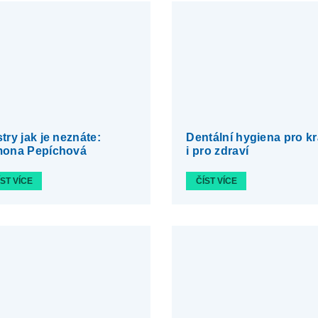
try jak je neznáte:
Dentální hygiena pro k
mona Pepíchová
i pro zdraví
ÍST VÍCE
ČÍST VÍCE