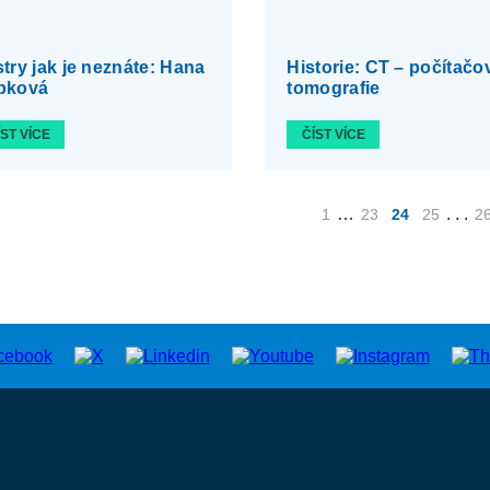
try jak je neznáte: Hana
Historie: CT – počítačo
pková
tomografie
ÍST VÍCE
ČÍST VÍCE
…
. . .
1
23
24
25
2