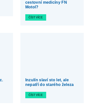
cestovní medicíny FN
Motol?
ČÍST VÍCE
c.
Inzulín slaví sto let, ale
nepatří do starého železa
ČÍST VÍCE