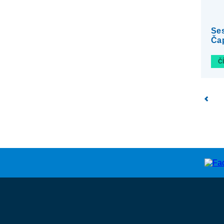
Ses
Ča
Č