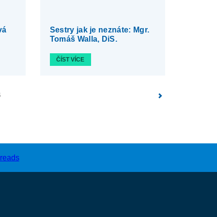
vá
Sestry jak je neznáte: Mgr.
Tomáš Walla, DiS.
ČÍST VÍCE
6