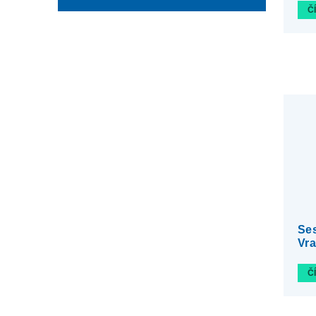
Č
Ses
Vra
Č