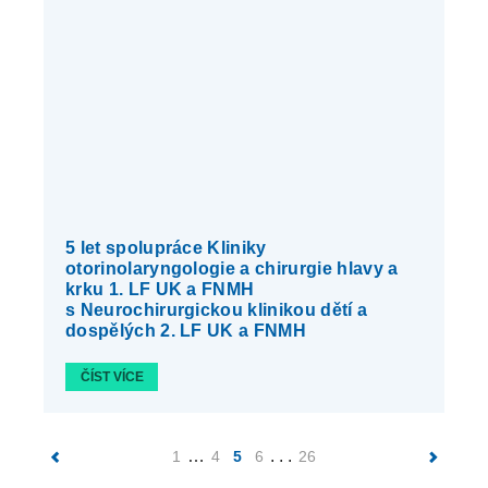
5 let spolupráce Kliniky
otorinolaryngologie a chirurgie hlavy a
krku 1. LF UK a FNMH
s Neurochirurgickou klinikou dětí a
dospělých 2. LF UK a FNMH
ČÍST VÍCE
…
. . .
1
4
5
6
26