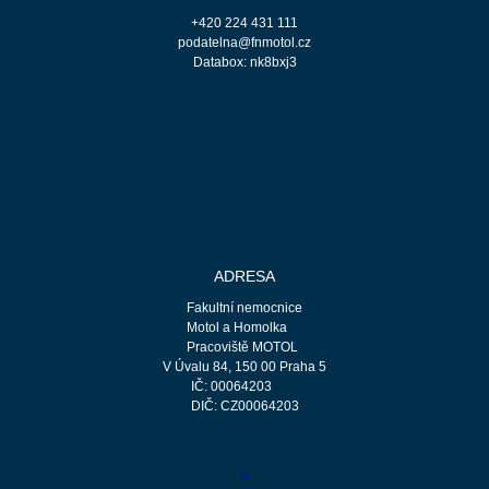
+420 224 431 111
podatelna@fnmotol.cz
Databox: nk8bxj3
ADRESA
Fakultní nemocnice
Motol a Homolka
Pracoviště MOTOL
V Úvalu 84, 150 00 Praha 5
IČ: 00064203
DIČ: CZ00064203