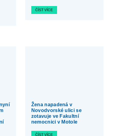
ČÍST VÍCE
nyní
Žena napadená v
em
Novodvorské ulici se
zotavuje ve Fakultní
ní
nemocnici v Motole
ČÍST VÍCE