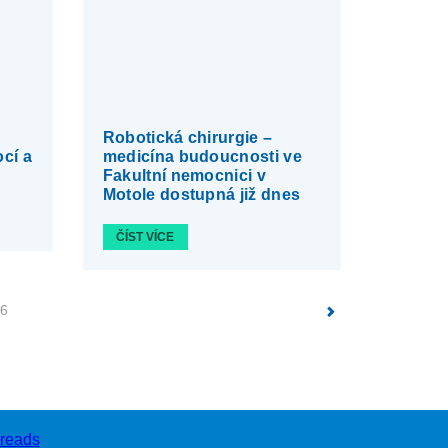
Robotická chirurgie –
cí a
medicína budoucnosti ve
Fakultní nemocnici v
Motole dostupná již dnes
ČÍST VÍCE
6