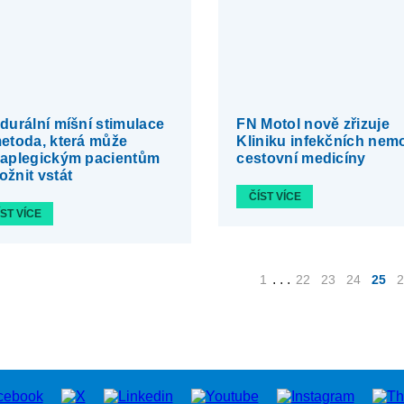
durální míšní stimulace
FN Motol nově zřizuje
etoda, která může
Kliniku infekčních nemo
raplegickým pacientům
cestovní medicíny
žnit vstát
ČÍST VÍCE
ÍST VÍCE
. . .
1
22
23
24
25
2