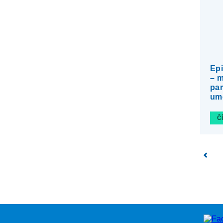
Epi
– m
pa
umo
Č