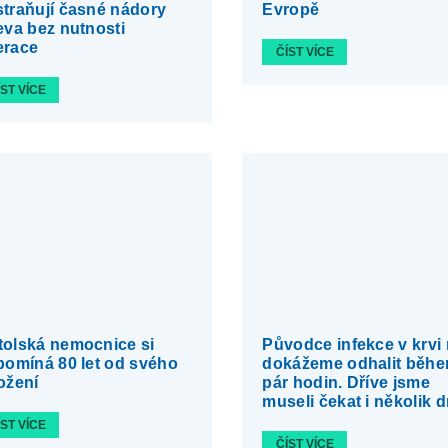
traňují časné nádory
Evropě
eva bez nutnosti
erace
ČÍST VÍCE
ÍST VÍCE
olská nemocnice si
Původce infekce v krvi 
pomíná 80 let od svého
dokážeme odhalit běh
ožení
pár hodin. Dříve jsme
museli čekat i několik d
ÍST VÍCE
ČÍST VÍCE