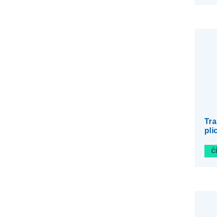
Tra
pli
Č