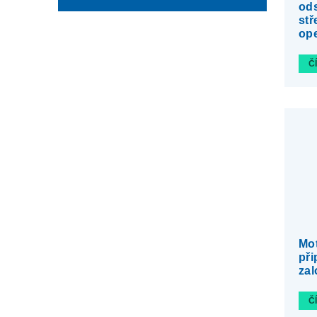
ods
stř
op
Č
Mot
při
zal
Č