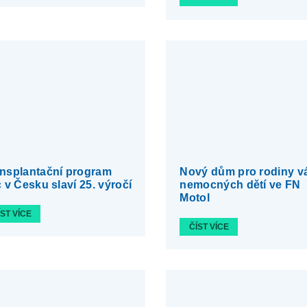
nsplantační program
Nový dům pro rodiny v
c v Česku slaví 25. výročí
nemocných dětí ve FN
Motol
ÍST VÍCE
ČÍST VÍCE