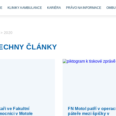
CE
KLINIKY A AMBULANCE
KARIÉRA
PRÁVO NA INFORMACE
OMBU
>
2020
ECHNY ČLÁNKY
aři ve Fakultní
FN Motol patří v operac
ocnici v Motole
páteře mezi špičky v