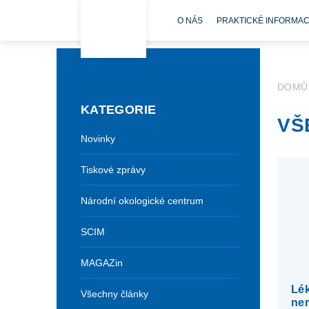
O NÁS
PRAKTICKÉ INFORMA
DOMŮ
KATEGORIE
VŠ
Novinky
Tiskové zprávy
Národní okologické centrum
SCIM
MAGAZin
Lék
Všechny články
nem