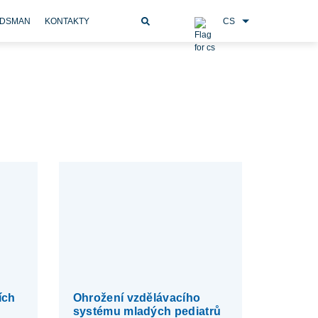
CS
DSMAN
KONTAKTY
ích
Ohrožení vzdělávacího
systému mladých pediatrů