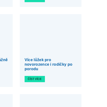
ážně
Více lůžek pro
novorozence i rodičky po
porodu
ČÍST VÍCE