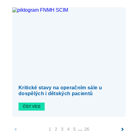
Kritické stavy na operačním sále u
dospělých i dětských pacientů
ČÍST VÍCE
…
1
2
3
4
5
26