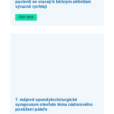
pacienti se vracejí k běžným aktivitám
výrazně rychleji
ČÍST VÍCE
7. májové spondylochirurgické
symposium otevřelo téma nádorového
postižení páteře