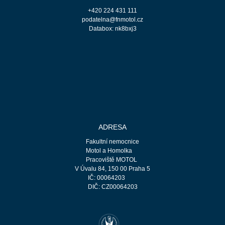
+420 224 431 111
podatelna@fnmotol.cz
Databox: nk8bxj3
ADRESA
Fakultní nemocnice
Motol a Homolka
Pracoviště MOTOL
V Úvalu 84, 150 00 Praha 5
IČ: 00064203
DIČ: CZ00064203