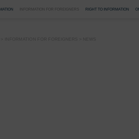
MATION
INFORMATION FOR FOREIGNERS
RIGHT TO INFORMATION
O
>
INFORMATION FOR FOREIGNERS
>
NEWS
Monday: MUDr. Valentová, 7:30 a.m. – 2:00 p.m
Wednesday: MUDr. Valentová, 7:30 a.m. – 2:00 p.m