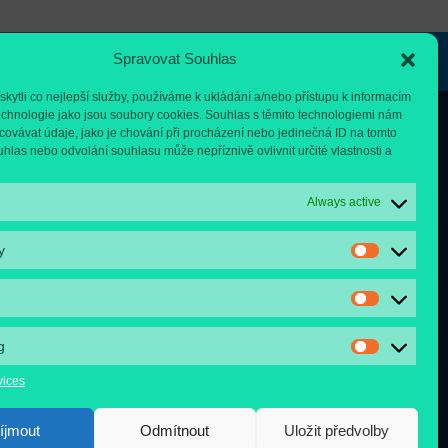
Spravovat Souhlas
ytli co nejlepší služby, používáme k ukládání a/nebo přístupu k informacím
technologie jako jsou soubory cookies. Souhlas s těmito technologiemi nám
ovávat údaje, jako je chování při procházení nebo jedinečná ID na tomto
las nebo odvolání souhlasu může nepříznivě ovlivnit určité vlastnosti a
ADRESS
Always active
Fakultní nemocnice
y
Motol a Homolka
Pracoviště MOTOL
V Úvalu 84, 150 00 Praha 5
IČ: 00064203
DIČ: CZ00064203
g
vices
OTOL
íjmout
Odmítnout
Uložit předvolby