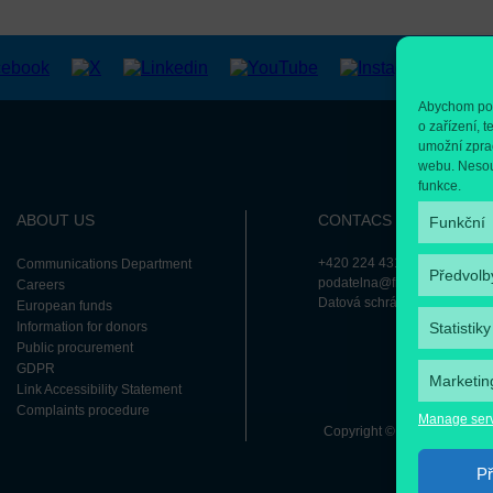
Abychom posk
o zařízení, 
umožní zprac
webu. Nesouh
funkce.
ABOUT US
CONTACS
Funkční
+420 224 431 111
Communications Department
Předvolb
podatelna@fnmotol.cz
Careers
Datová schránka: nk8bxj3
European funds
Information for donors
Statistiky
Public procurement
GDPR
Marketin
Link Accessibility Statement
Complaints procedure
Manage ser
Copyright © 2026 FNMH M
Př