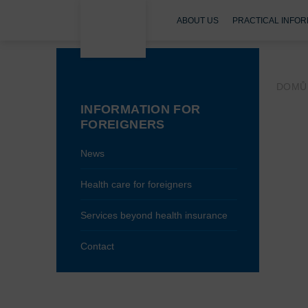
ABOUT US
PRACTICAL INFOR
DOMŮ
INFORMATION FOR
FOREIGNERS
News
Health care for foreigners
Services beyond health insurance
Contact