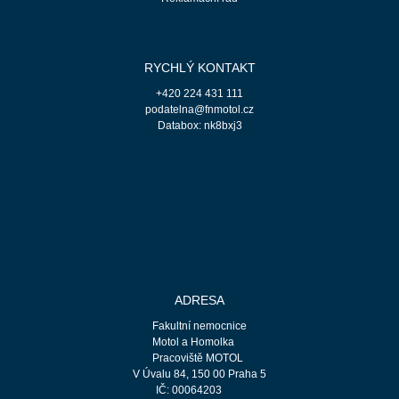
RYCHLÝ KONTAKT
+420 224 431 111
podatelna@fnmotol.cz
Databox: nk8bxj3
ADRESA
Fakultní nemocnice
Motol a Homolka
Pracoviště MOTOL
V Úvalu 84, 150 00 Praha 5
IČ: 00064203