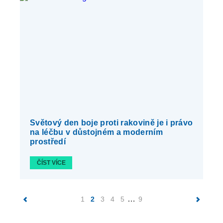
Světový den boje proti rakovině je i právo
na léčbu v důstojném a moderním
prostředí
ČÍST VÍCE
…
1
2
3
4
5
9