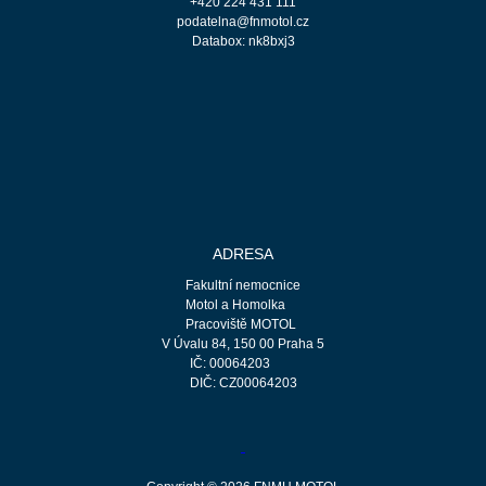
+420 224 431 111
podatelna@fnmotol.cz
Databox: nk8bxj3
ADRESA
Fakultní nemocnice
Motol a Homolka
Pracoviště MOTOL
V Úvalu 84, 150 00 Praha 5
IČ: 00064203
DIČ: CZ00064203