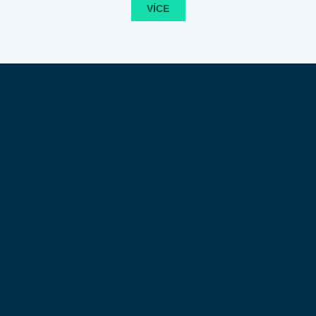
ÉRY. VE FNMH PROVEDLI PRVNÍ PLNĚ
VÍCE
ROBOTICKÉ BYPASSOVÉ OPERACE V
ČESKÉ REPUBLICE