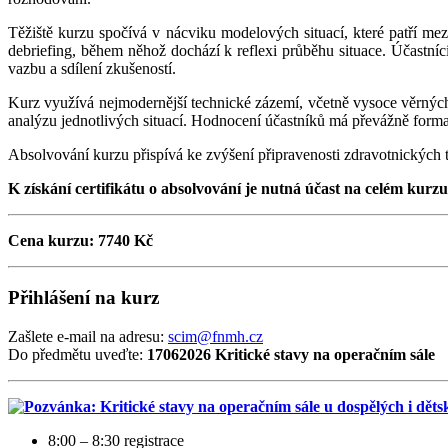
Těžiště kurzu spočívá v nácviku modelových situací, které patří me
debriefing, během něhož dochází k reflexi průběhu situace. Účastníc
vazbu a sdílení zkušeností.
Kurz využívá nejmodernější technické zázemí, včetně vysoce věrných
analýzu jednotlivých situací. Hodnocení účastníků má převážně format
Absolvování kurzu přispívá ke zvýšení připravenosti zdravotnických t
K získání certifikátu o absolvování je nutná účast na celém kurzu
Cena kurzu: 7740 Kč
Přihlášení na kurz
Zašlete e-mail na adresu:
scim@fnmh.cz
Do předmětu uveďte:
17062026 Kritické stavy na operačním sále
8:00 – 8:30 registrace