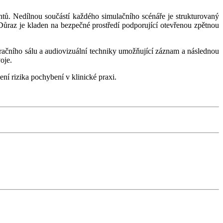
ntů. Nedílnou součástí každého simulačního scénáře je strukturovaný
 Důraz je kladen na bezpečné prostředí podporující otevřenou zpětnou
račního sálu a audiovizuální techniky umožňující záznam a následnou
oje.
ní rizika pochybení v klinické praxi.