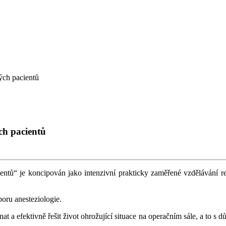
kých pacientů
ch pacientů
entů“ je koncipován jako intenzivní prakticky zaměřené vzdělávání re
oru anesteziologie.
t a efektivně řešit život ohrožující situace na operačním sále, a to s