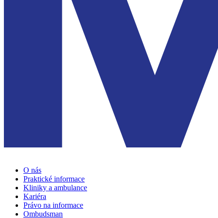
O nás
Praktické informace
Kliniky a ambulance
Kariéra
Právo na informace
Ombudsman