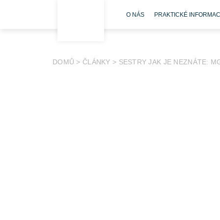
O NÁS
PRAKTICKÉ INFORMA
DOMŮ
>
ČLÁNKY
>
SESTRY JAK JE NEZNÁTE: M
Pracoviště: Centrum cévních vstupů
Narozena: 17. 4. 1994
Vystudovala: Univerzita Tomáše Bati ve Zlíně (všeo
Univerzita Palackého v Olomouci (ošetřovatelství v
management)
Představa o povolání: Pomáhat druhým
Nejoblíbenější činnost: Cvičení, lenošení, poslec