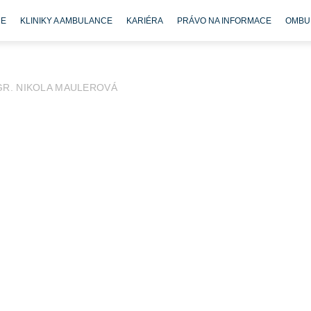
CE
KLINIKY A AMBULANCE
KARIÉRA
PRÁVO NA INFORMACE
OMBU
GR. NIKOLA MAULEROVÁ
becné ošetřovatelství),
 interních oborech,
h hudby, procházky