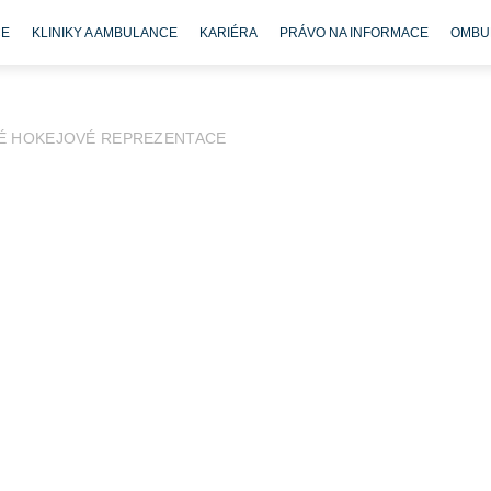
CE
KLINIKY A AMBULANCE
KARIÉRA
PRÁVO NA INFORMACE
OMBU
É HOKEJOVÉ REPREZENTACE