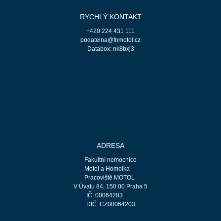
RYCHLÝ KONTAKT
+420 224 431 111
podatelna@fnmotol.cz
Databox: nk8bxj3
ADRESA
Fakultní nemocnice
Motol a Homolka
Pracoviště MOTOL
V Úvalu 84, 150 00 Praha 5
IČ: 00064203
DIČ: CZ00064203