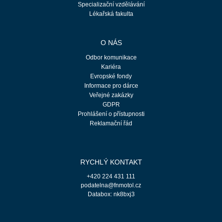
Specializační vzdělávání
Lékařská fakulta
O NÁS
Odbor komunikace
Kariéra
Evropské fondy
Informace pro dárce
Veřejné zakázky
GDPR
Prohlášení o přístupnosti
Reklamační řád
RYCHLÝ KONTAKT
+420 224 431 111
podatelna@fnmotol.cz
Databox: nk8bxj3