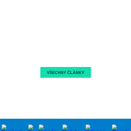
ORL 2025
UEP 2025
Více informací:
www.ORL2025.cz
a
www.UEP2025.com
kde se setkají znalosti s
inspirací!
VŠECHNY ČLÁNKY