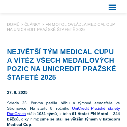
DOMŮ
>
ČLÁNKY
>
FN MOTOL OVLÁDLA MEDICAL CUP
NA UNICREDIT PRAŽSKÉ ŠTAFETĚ 2025
NEJVĚTŠÍ TÝM MEDICAL CUPU
A VÍTĚZ VŠECH MEDAILOVÝCH
POZIC NA UNICREDIT PRAŽSKÉ
ŠTAFETĚ 2025
27. 6. 2025
Středa 25. června patřila běhu a týmové atmosféře ve
Stromovce. Na startu 8. ročníku
UniCredit Pražské štafety
RunCzech
stálo
1031 týmů
, z toho
61 štafet FN Motol
–
244
běžců
, díky nimž jsme se stali
největším týmem v kategorii
Medical Cup
.