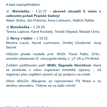
A také nejúspěšnějším:
🥇
Motolačka
– 1:11:37 –
zároveň obsadili 5. místo v
celkovém pořadí Pražské štafety!
Adam Jindra, Jan Pokorný, Anna Lottmann, Vojtěch Rybka
🥈
Motolbečka
– 1:18:29
Tereza Lajdová, Karel Koubský, Tomáš Stejskal, Matyáš Uvíra
🥉
Nervy v kýblu
– 1:19:22
Martina Laczó, Hynek Lachmann, Ondřej Chudomel, Juraj
Sečník
Vítězům předal medaile prof. MUDr. Pavel Pafko, DrSc.,
emeritní přednosta III. chirurgické kliniky 1. LF UK a FN Motol.
Zvláštní poděkování patří
MUDr. Dagmaře Heroldové
, která
se postarala o celou organizaci motolské výpravy – od
registrací přes zajištění zázemí až po podporu na místě.
Všem běžcům děkujeme za reprezentaci FN Motol a za
skvělou atmosféru. Těšíme se na další ročník!