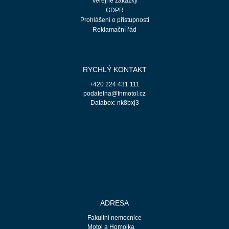
Veřejné zakázky
GDPR
Prohlášení o přístupnosti
Reklamační řád
RYCHLÝ KONTAKT
+420 224 431 111
podatelna@fnmotol.cz
Databox: nk8bxj3
ADRESA
Fakultní nemocnice
Motol a Homolka