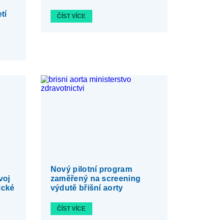
tí
ČÍST VÍCE
Nový pilotní program
voj
zaměřený na screening
ické
výdutě břišní aorty
ČÍST VÍCE