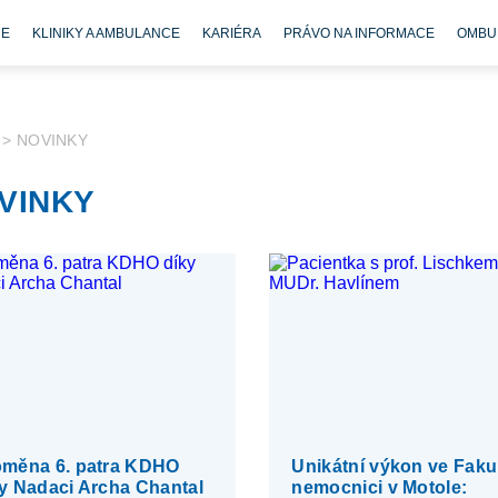
CE
KLINIKY A AMBULANCE
KARIÉRA
PRÁVO NA INFORMACE
OMBU
>
NOVINKY
VINKY
oměna 6. patra KDHO
Unikátní výkon ve Fakul
y Nadaci Archa Chantal
nemocnici v Motole: