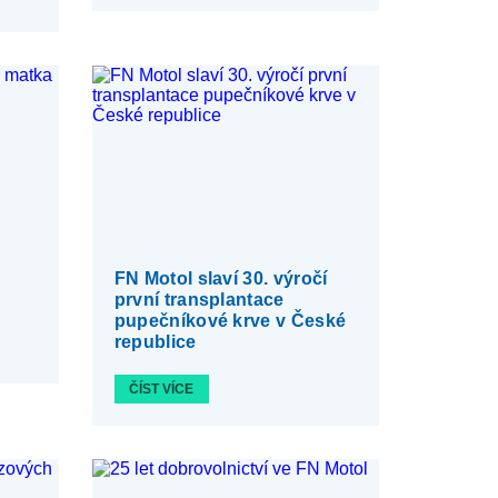
FN Motol slaví 30. výročí
první transplantace
pupečníkové krve v České
republice
ČÍST VÍCE