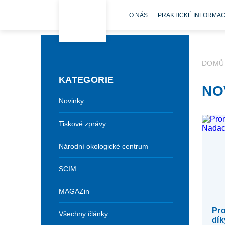
O NÁS
PRAKTICKÉ INFORMA
DOMŮ
KATEGORIE
NO
Novinky
Tiskové zprávy
Národní okologické centrum
SCIM
MAGAZin
Pr
Všechny články
dík