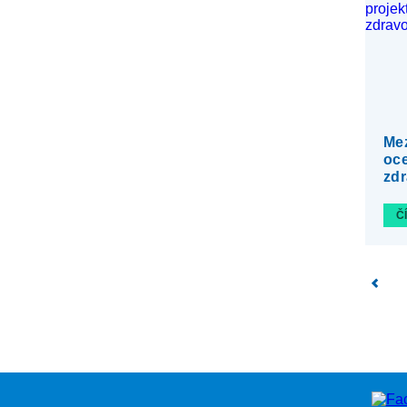
Mez
oc
zdr
Č