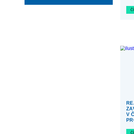
Č
RE
ZA
V 
PR
Č