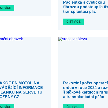
Pacientka s cystickou
fibrózou podstoupila tře
ÍST VÍCE
transplantaci plic
ČÍST VÍCE
AKCE FN MOTOL NA
Rekordní počet operací
VÁDĚJÍCÍ INFORMACE
srdce v roce 2024 a roz
ČLÁNKU NA SERVERU
špičkové kardiochirurg
OZENY.CZ
a transplantační péče
ÍST VÍCE
ČÍST VÍCE