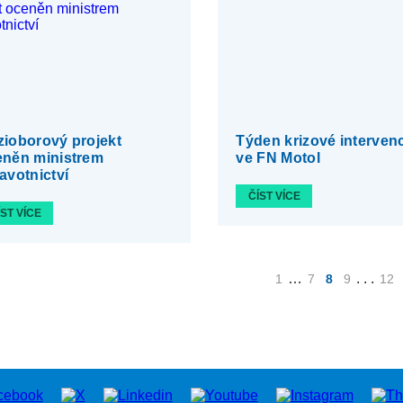
ioborový projekt
Týden krizové interven
eněn ministrem
ve FN Motol
avotnictví
ČÍST VÍCE
ÍST VÍCE
…
. . .
1
7
8
9
12