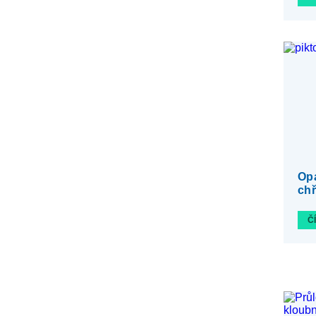
Opa
chř
Č