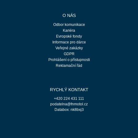
O NÁS
Odbor komunikace
Kariéra
Evropské fondy
Informace pro dárce
Veřejné zakázky
GDPR
Prohlášení o přístupnosti
Reklamační řád
RYCHLÝ KONTAKT
+420 224 431 111
podatelna@fnmotol.cz
Databox: nk8bxj3