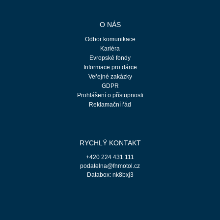
O NÁS
Odbor komunikace
Kariéra
Evropské fondy
Informace pro dárce
Veřejné zakázky
GDPR
Prohlášení o přístupnosti
Reklamační řád
RYCHLÝ KONTAKT
+420 224 431 111
podatelna@fnmotol.cz
Databox: nk8bxj3