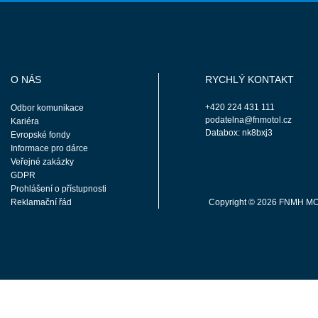
O NÁS
RYCHLÝ KONTAKT
+420 224 431 111
Odbor komunikace
podatelna@fnmotol.cz
Kariéra
Databox: nk8bxj3
Evropské fondy
Informace pro dárce
Veřejné zakázky
GDPR
Prohlášení o přístupnosti
Reklamační řád
Copyright © 2026 FNMH M