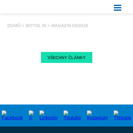
DOMŮ
>
MOTOL IN
>
MAGAZIN 06/2026
VŠECHNY ČLÁNKY