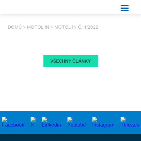
DOMŮ
>
MOTOL IN
>
MOTOL IN Č. 4/2022
VŠECHNY ČLÁNKY