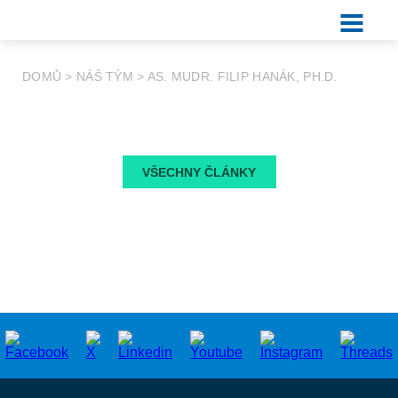
DOMŮ
>
NÁŠ TÝM
>
AS. MUDR. FILIP HANÁK, PH.D.
VŠECHNY ČLÁNKY