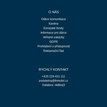
O NÁS
Odbor komunikace
Kariéra
Evropské fondy
Informace pro dárce
Veřejné zakázky
GDPR
Prohlášení o přístupnosti
Reklamační řád
RYCHLÝ KONTAKT
+420 224 431 111
podatelna@fnmotol.cz
Databox: nk8bxj3