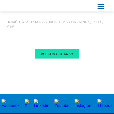
DOMŮ
>
NÁŠ TÝM
>
AS. MUDR. MARTIN HANUS, PH.D.,
MBA
VŠECHNY ČLÁNKY