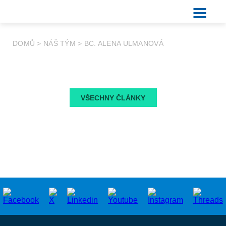
DOMŮ
>
NÁŠ TÝM
>
BC. ALENA ULMANOVÁ
VŠECHNY ČLÁNKY