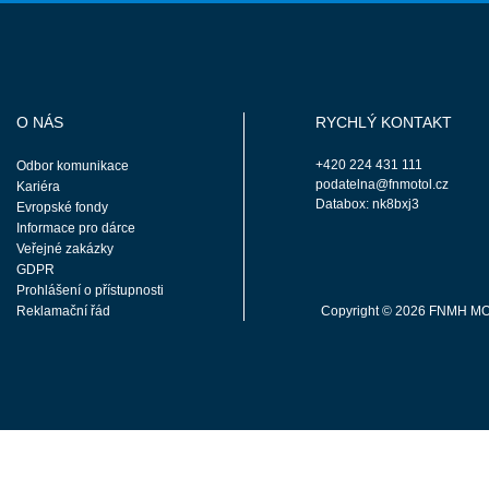
O NÁS
RYCHLÝ KONTAKT
+420 224 431 111
Odbor komunikace
podatelna@fnmotol.cz
Kariéra
Databox: nk8bxj3
Evropské fondy
Informace pro dárce
Veřejné zakázky
GDPR
Prohlášení o přístupnosti
Reklamační řád
Copyright © 2026 FNMH M