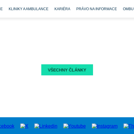
CE
KLINIKY A AMBULANCE
KARIÉRA
PRÁVO NA INFORMACE
OMBU
VŠECHNY ČLÁNKY