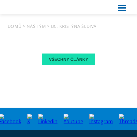
DOMŮ
>
NÁŠ TÝM
>
BC. KRISTÝNA ŠEDIVÁ
VŠECHNY ČLÁNKY