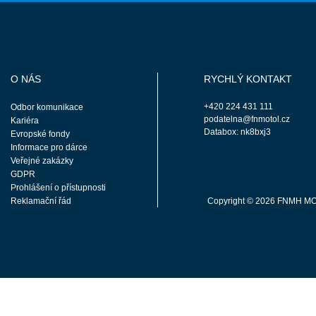
O NÁS
RYCHLÝ KONTAKT
+420 224 431 111
Odbor komunikace
podatelna@fnmotol.cz
Kariéra
Databox: nk8bxj3
Evropské fondy
Informace pro dárce
Veřejné zakázky
GDPR
Prohlášení o přístupnosti
Reklamační řád
Copyright © 2026 FNMH M