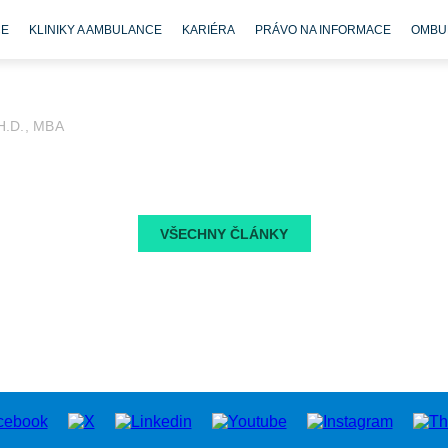
CE
KLINIKY A AMBULANCE
KARIÉRA
PRÁVO NA INFORMACE
OMBU
H.D., MBA
VŠECHNY ČLÁNKY