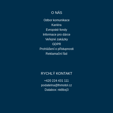
O NÁS
Odbor komunikace
Kariéra
Evropské fondy
Informace pro dárce
Veřejné zakázky
GDPR
Prohlášení o přístupnosti
Reklamační řád
RYCHLÝ KONTAKT
+420 224 431 111
podatelna@fnmotol.cz
Databox: nk8bxj3