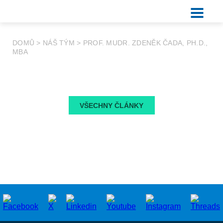
DOMŮ
>
NÁŠ TÝM
>
PROF. MUDR. ZDENĚK ČADA, PH.D.,
MBA
VŠECHNY ČLÁNKY