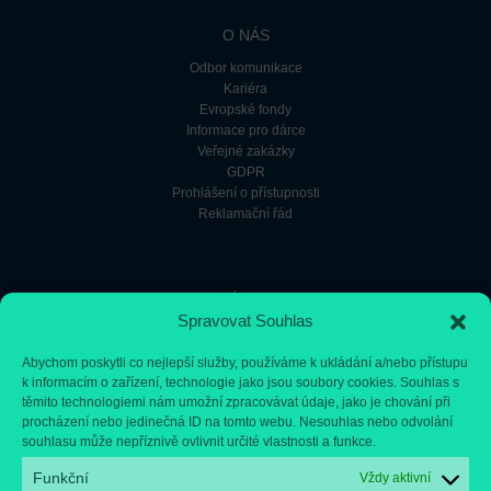
O NÁS
Odbor komunikace
Kariéra
Evropské fondy
Informace pro dárce
Veřejné zakázky
GDPR
Prohlášení o přístupnosti
Reklamační řád
RYCHLÝ KONTAKT
Spravovat Souhlas
+420 224 431 111
podatelna@fnmotol.cz
Abychom poskytli co nejlepší služby, používáme k ukládání a/nebo přístupu
Databox: nk8bxj3
k informacím o zařízení, technologie jako jsou soubory cookies. Souhlas s
těmito technologiemi nám umožní zpracovávat údaje, jako je chování při
procházení nebo jedinečná ID na tomto webu. Nesouhlas nebo odvolání
souhlasu může nepříznivě ovlivnit určité vlastnosti a funkce.
Funkční
Vždy aktivní