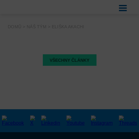
DOMŮ
>
NÁŠ TÝM
>
ELIŠKA AKACHI
VŠECHNY ČLÁNKY