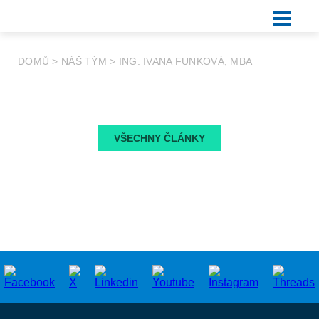
DOMŮ
>
NÁŠ TÝM
>
ING. IVANA FUNKOVÁ, MBA
VŠECHNY ČLÁNKY