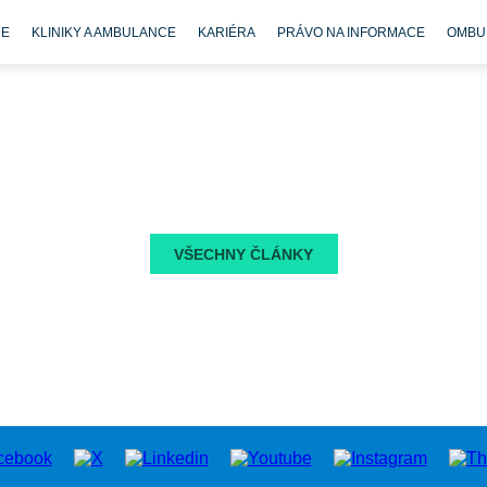
CE
KLINIKY A AMBULANCE
KARIÉRA
PRÁVO NA INFORMACE
OMBU
VŠECHNY ČLÁNKY