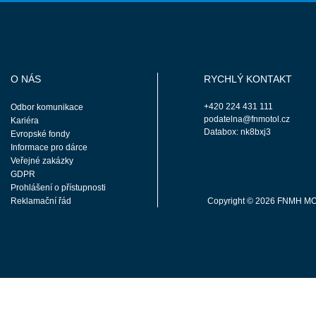
O NÁS
RYCHLÝ KONTAKT
+420 224 431 111
Odbor komunikace
podatelna@fnmotol.cz
Kariéra
Databox: nk8bxj3
Evropské fondy
Informace pro dárce
Veřejné zakázky
GDPR
Prohlášení o přístupnosti
Reklamační řád
Copyright © 2026 FNMH M