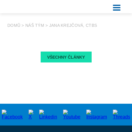
DOMŮ
>
NÁŠ TÝM
>
JANA KREJČOVÁ, CTBS
VŠECHNY ČLÁNKY