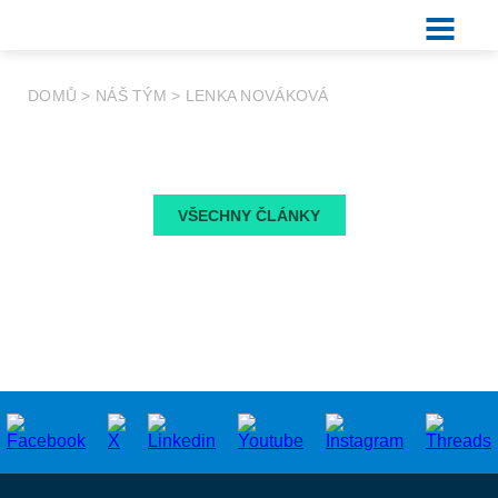
DOMŮ
>
NÁŠ TÝM
>
LENKA NOVÁKOVÁ
VŠECHNY ČLÁNKY