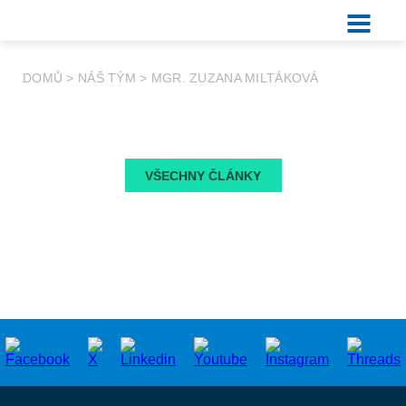
DOMŮ
>
NÁŠ TÝM
>
MGR. ZUZANA MILTÁKOVÁ
VŠECHNY ČLÁNKY