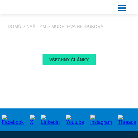
DOMŮ
>
NÁŠ TÝM
>
MUDR. EVA HEJDUKOVÁ
VŠECHNY ČLÁNKY