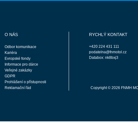
O NÁS
RYCHLÝ KONTAKT
+420 224 431 111
Odbor komunikace
podatelna@fnmotol.cz
Kariéra
Databox: nk8bxj3
Evropské fondy
Informace pro dárce
Veřejné zakázky
GDPR
Prohlášení o přístupnosti
Reklamační řád
Copyright © 2026 FNMH M