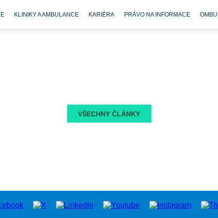
CE
KLINIKY A AMBULANCE
KARIÉRA
PRÁVO NA INFORMACE
OMBU
VŠECHNY ČLÁNKY