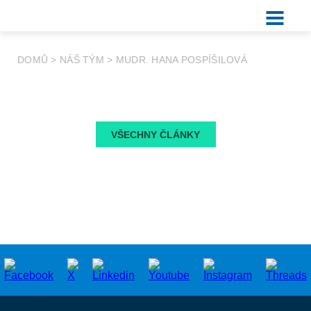
DOMŮ
>
NÁŠ TÝM
>
MUDR. HANA POSPÍŠILOVÁ
VŠECHNY ČLÁNKY