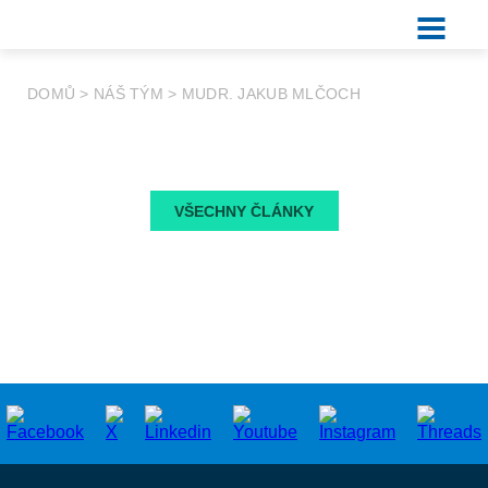
DOMŮ
>
NÁŠ TÝM
>
MUDR. JAKUB MLČOCH
VŠECHNY ČLÁNKY