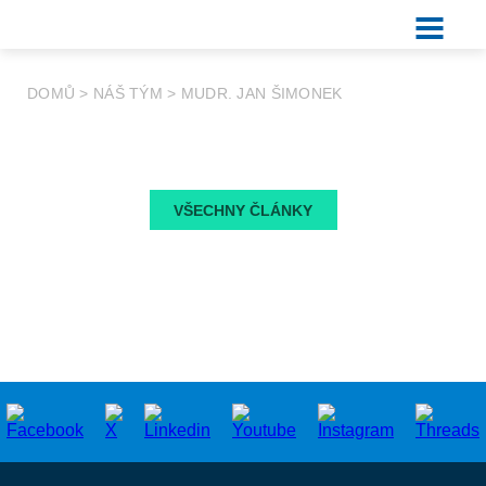
DOMŮ
>
NÁŠ TÝM
>
MUDR. JAN ŠIMONEK
VŠECHNY ČLÁNKY