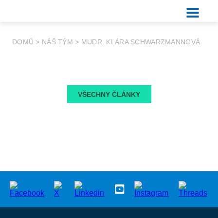
DOMŮ
>
NÁŠ TÝM
>
MUDR. KLÁRA SCHWARZMANNOVÁ
VŠECHNY ČLÁNKY