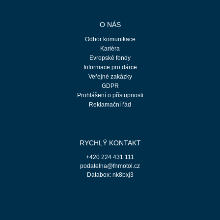
O NÁS
Odbor komunikace
Kariéra
Evropské fondy
Informace pro dárce
Veřejné zakázky
GDPR
Prohlášení o přístupnosti
Reklamační řád
RYCHLÝ KONTAKT
+420 224 431 111
podatelna@fnmotol.cz
Databox: nk8bxj3