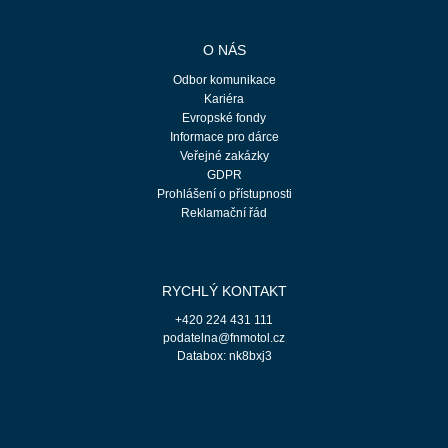
O NÁS
Odbor komunikace
Kariéra
Evropské fondy
Informace pro dárce
Veřejné zakázky
GDPR
Prohlášení o přístupnosti
Reklamační řád
RYCHLÝ KONTAKT
+420 224 431 111
podatelna@fnmotol.cz
Databox: nk8bxj3