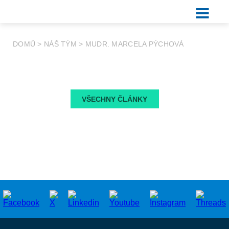
DOMŮ
>
NÁŠ TÝM
>
MUDR. MARCELA PÝCHOVÁ
VŠECHNY ČLÁNKY