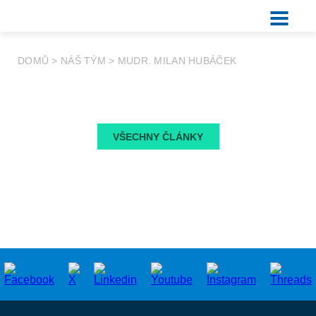
DOMŮ
>
NÁŠ TÝM
>
MUDR. MILAN HUBÁČEK
VŠECHNY ČLÁNKY