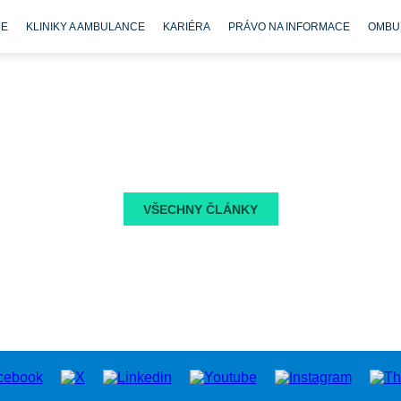
CE
KLINIKY A AMBULANCE
KARIÉRA
PRÁVO NA INFORMACE
OMBU
VŠECHNY ČLÁNKY