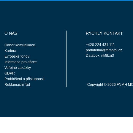
O NÁS
RYCHLÝ KONTAKT
+420 224 431 111
Odbor komunikace
podatelna@fnmotol.cz
Kariéra
Databox: nk8bxj3
Evropské fondy
Informace pro dárce
Veřejné zakázky
GDPR
Prohlášení o přístupnosti
Reklamační řád
Copyright © 2026 FNMH M