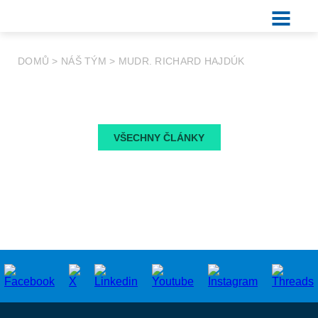
DOMŮ
>
NÁŠ TÝM
>
MUDR. RICHARD HAJDÚK
VŠECHNY ČLÁNKY