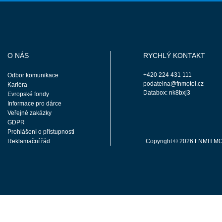
O NÁS
RYCHLÝ KONTAKT
+420 224 431 111
Odbor komunikace
podatelna@fnmotol.cz
Kariéra
Databox: nk8bxj3
Evropské fondy
Informace pro dárce
Veřejné zakázky
GDPR
Prohlášení o přístupnosti
Reklamační řád
Copyright © 2026 FNMH M