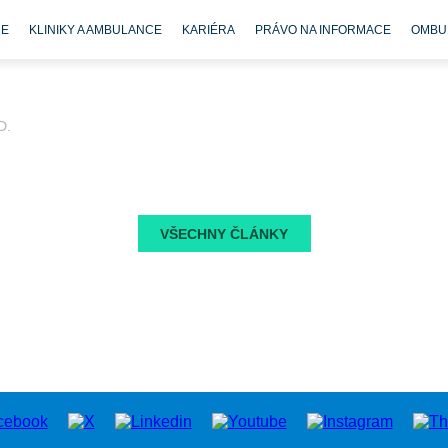
CE
KLINIKY A AMBULANCE
KARIÉRA
PRÁVO NA INFORMACE
OMBU
D.
VŠECHNY ČLÁNKY