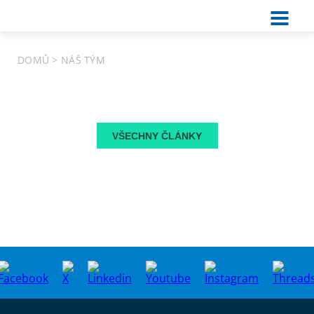
DOMŮ
>
NÁŠ TÝM
VŠECHNY ČLÁNKY