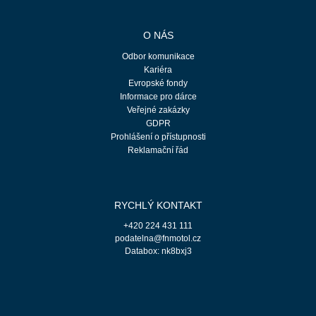
O NÁS
Odbor komunikace
Kariéra
Evropské fondy
Informace pro dárce
Veřejné zakázky
GDPR
Prohlášení o přístupnosti
Reklamační řád
RYCHLÝ KONTAKT
+420 224 431 111
podatelna@fnmotol.cz
Databox: nk8bxj3