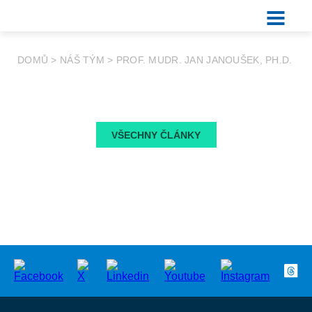
DOMŮ
>
NÁŠ TÝM
>
PROF. MUDR. JAN JANOUŠEK, PH.D.
VŠECHNY ČLÁNKY